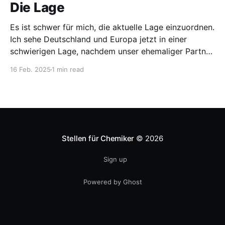
Die Lage
Es ist schwer für mich, die aktuelle Lage einzuordnen.
Ich sehe Deutschland und Europa jetzt in einer
schwierigen Lage, nachdem unser ehemaliger Partner
und Sicherheitsgarant jetzt eher wie ein Konkurrent
16 Feb. 2025
1 min read
auftritt, der mit harten Bandagen spielt. Das hat aus
meiner Sicht für Europa die Folge, dass es auf
Gebieten souverän
Stellen für Chemiker
© 2026
Sign up
Powered by Ghost