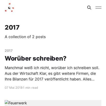
2017
A collection of 2 posts
2017
Worüber schreiben?
Manchmal weiß ich nicht, worüber ich schreiben soll.
Aus der Wirtschaft Klar, es gibt weitere Firmen, die
Ihre Bilanzen für 2017 veröffentlicht haben. Alles
super bei Covestro, Evonik und Lanxess (siehe die
07 Mai 2018
1 min read
Nachrichten aus der Chemie von Mai 2018). Aber
über solche Nachrichten habe ich erst berichtet.
Außerdem hat Bayer