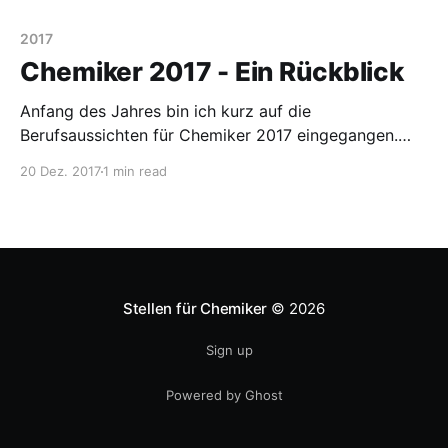
2017
Chemiker 2017 - Ein Rückblick
Anfang des Jahres bin ich kurz auf die
Berufsaussichten für Chemiker 2017 eingegangen.
Das war auch einer der meistgelesenen Posts in
20 Dez. 2017
1 min read
diesem Blog. Ich war leicht pessimistisch, was die
Chancen angeht, einen gute Stelle mit einer guten
Bezahlung zu finden. In diesem Post möchte ich
rückblicken, was in diesem Jahr
Stellen für Chemiker
© 2026
Sign up
Powered by Ghost