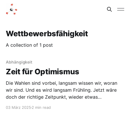
Wettbewerbsfähigkeit
A collection of 1 post
Abhängigkeit
Zeit für Optimismus
Die Wahlen sind vorbei, langsam wissen wir, woran
wir sind. Und es wird langsam Frühling. Jetzt wäre
doch der richtige Zeitpunkt, wieder etwas
optimistischer nach vorne zu schauen. Das fällt nicht
03 März 2025
2 min read
so einfach, mit dem, was in der nicht so lange
zurückliegenden Vergangenheit passiert ist, vom
Ergebnis der Bundestagswahl bis