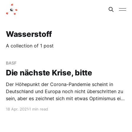
Wasserstoff
A collection of 1 post
BASF
Die nächste Krise, bitte
Der Höhepunkt der Corona-Pandemie scheint in
Deutschland und Europa noch nicht überschritten zu
sein, aber es zeichnet sich mit etwas Optimismus eine
Eindämmung des Virus in diesem Jahr ab. Höchste
18 Apr. 2021
1 min read
Zeit also, den Blick wieder auf die Klimakrise zu
wenden, oder? Das macht zumindest die europäische
Chemieindustrie. Natürlich nicht ganz