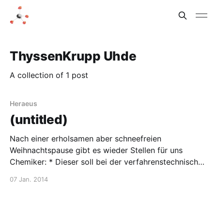
ThyssenKrupp Uhde
A collection of 1 post
Heraeus
(untitled)
Nach einer erholsamen aber schneefreien
Weihnachtspause gibt es wieder Stellen für uns
Chemiker: * Dieser soll bei der verfahrenstechnischen
Entwicklung mitarbeiten und ein fundiertes Wissen
07 Jan. 2014
der organisch-chemischen Synthese, sowohl in der
Verfahrenstechnik haben. * In Wehrheim sucht
Heraeus einen Chemiker für das Product