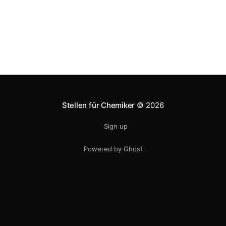
Development von Biomaterialien. Es sollte Interesse
an präparativer chemischer
Stellen für Chemiker
© 2026
Sign up
Powered by Ghost