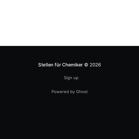
um höhere Unternehmenssteuern oder
Erbschaftssteuerermäßigungen für Unternehmer zu
beeinflussen. Ich bin kein Fachmann, aber ich
Stellen für Chemiker
© 2026
Sign up
Powered by Ghost