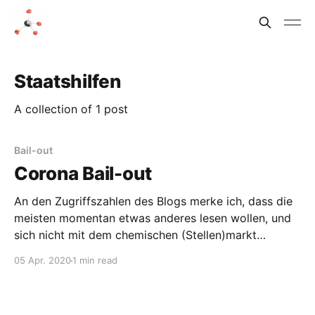
Staatshilfen
A collection of 1 post
Bail-out
Corona Bail-out
An den Zugriffszahlen des Blogs merke ich, dass die
meisten momentan etwas anderes lesen wollen, und
sich nicht mit dem chemischen (Stellen)markt
beschäftigen. Zumindest nicht direkt, die Corona-
05 Apr. 2020
1 min read
Krise hat ja durchaus auch Auswirkungen auf diesen.
Wie sie auf gefühlt alles Auswirkungen hat im
Moment. Daher möchte ich heute meine