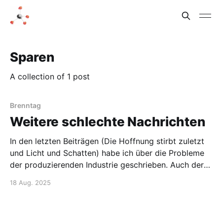
Sparen
A collection of 1 post
Brenntag
Weitere schlechte Nachrichten
In den letzten Beiträgen (Die Hoffnung stirbt zuletzt
und Licht und Schatten) habe ich über die Probleme
der produzierenden Industrie geschrieben. Auch der
Chemiehandel hat Probleme. Wie das Handelsblatt
18 Aug. 2025
berichtet, ist der Gewinn von Brenntag eingebrochen.
Das ist wenig überraschend, wenn weniger Nachfrage
herrscht, verkaufen auch Händler weniger. Zusätzlich