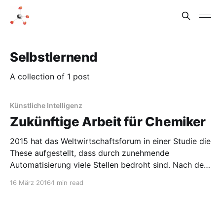
Selbstlernend
A collection of 1 post
Künstliche Intelligenz
Zukünftige Arbeit für Chemiker
2015 hat das Weltwirtschaftsforum in einer Studie die
These aufgestellt, dass durch zunehmende
Automatisierung viele Stellen bedroht sind. Nach den
ersten Automatisierungswellen, in denen eher
16 März 2016
1 min read
einfache Arbeitsplätze verloren gingen, sollen jetzt
auch komplexere Arbeiten für menschliche Arbeiter
(„Wissensarbeiter?“) wegfallen. Diese These wird