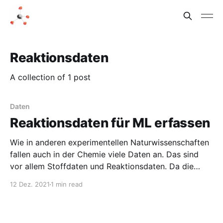
Reaktionsdaten
A collection of 1 post
Daten
Reaktionsdaten für ML erfassen
Wie in anderen experimentellen Naturwissenschaften
fallen auch in der Chemie viele Daten an. Das sind
vor allem Stoffdaten und Reaktionsdaten. Da die
Grundlagenforschung hautpsächlich öffentlich
12 Dez. 2021
1 min read
finanziert ist, kann man sich die Frage stellen, was
mit den gewonnenen Daten geschieht. Im Oktober
2021 habe ich über den Aufbau einer (der?)