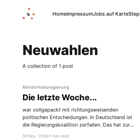
Home
Impressum
Jobs auf Karte
Step
Neuwahlen
A collection of 1 post
Minderheitsregierung
Die letzte Woche...
war vollgepackt mit richtungsweisenden
politischen Entscheidungen. In Deutschland ist
die Regierungskoalition zerfallen. Das hat zur
Folge, dass das erste Mal in der Geschichte der
10 Nov. 2024
1 min read
Bundesrepublik Deutschland eine