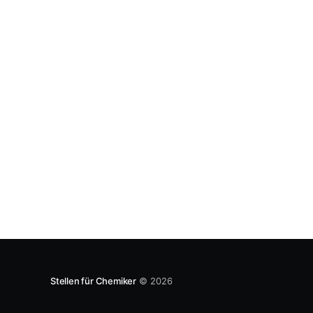
Minderheitsregierung an der Macht ist.
Zumindest bis zu Neuwahlen. Und die USA
haben gewählt. Das Ergebnis hinterlässt
vermutlich vor allem gebildete Europäer ratlos.
Stellen für Chemiker
© 2026