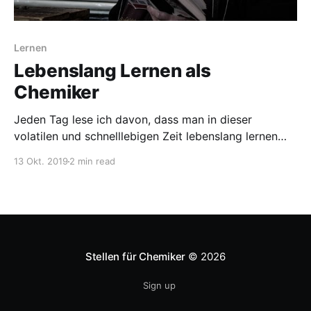
Lernen
Lebenslang Lernen als
Chemiker
Jeden Tag lese ich davon, dass man in dieser
volatilen und schnelllebigen Zeit lebenslang lernen
muss. Das gilt natürlich auch für Chemiker. Da viele
13 Okt. 2019
2 min read
von uns in Forschungs- oder Entwicklungsabteilungen
anfangen und sich dann in Managementpositionen
weiterentwickeln, gilt das vielleicht gerade für uns
Chemiker. Die Motivation zum Lernen finden Dass
Stellen für Chemiker
© 2026
Sign up