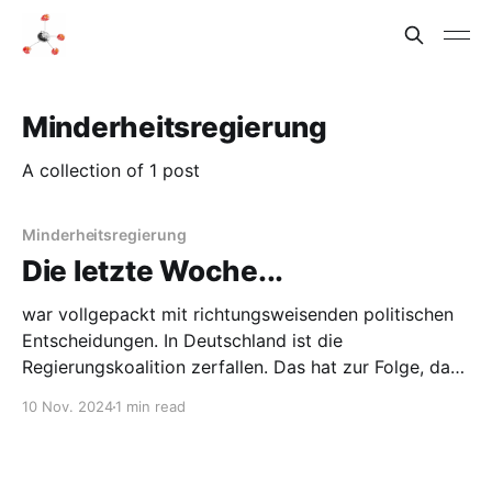
Minderheitsregierung
A collection of 1 post
Minderheitsregierung
Die letzte Woche...
war vollgepackt mit richtungsweisenden politischen
Entscheidungen. In Deutschland ist die
Regierungskoalition zerfallen. Das hat zur Folge, dass
das erste Mal in der Geschichte der Bundesrepublik
10 Nov. 2024
1 min read
Deutschland eine Minderheitsregierung an der Macht
ist. Zumindest bis zu Neuwahlen. Und die USA haben
gewählt. Das Ergebnis hinterlässt vermutlich vor