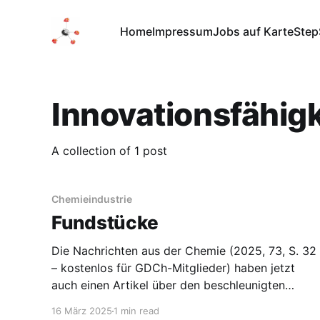
Home
Impressum
Jobs auf Karte
Step
Innovationsfähigk
A collection of 1 post
Chemieindustrie
Fundstücke
Die Nachrichten aus der Chemie (2025, 73, S. 32
– kostenlos für GDCh-Mitglieder) haben jetzt
auch einen Artikel über den beschleunigten
Wandel der Chemieindustrie veröffentlicht. Im
16 März 2025
1 min read
Artikel Basischemie im Wandel werden Fakten