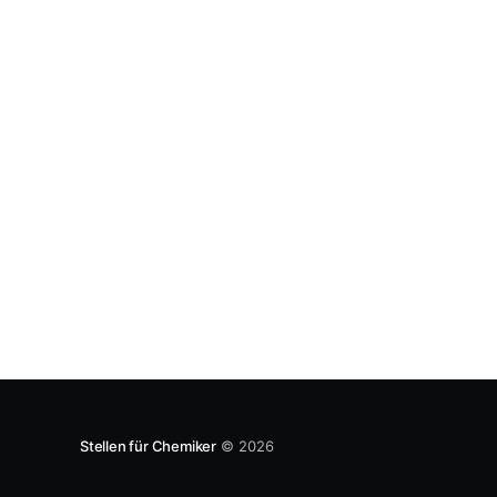
geliefert, die belegen, dass das Wachstum der
Basischemie hauptsächlich in China stattfindet
und daher der Umsatz in Europa stagniert
Stellen für Chemiker
© 2026