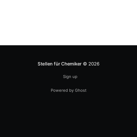
43600 €) im Jahr, während ein Chemiker 51000
Pound (61600 €) verdient.
Stellen für Chemiker
© 2026
Sign up
Powered by Ghost