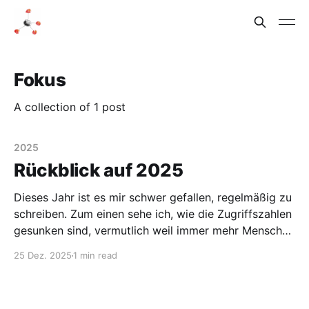
Fokus
A collection of 1 post
2025
Rückblick auf 2025
Dieses Jahr ist es mir schwer gefallen, regelmäßig zu
schreiben. Zum einen sehe ich, wie die Zugriffszahlen
gesunken sind, vermutlich weil immer mehr Menschen
(ich auch manchmal) Sprachmodelle nutzen und nicht
25 Dez. 2025
1 min read
mehr direkt auf Webseiten lesen. Zum anderen geht
es der Industrie nicht so gut, ich habe schon öfters
darüber