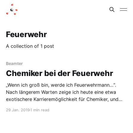
Feuerwehr
A collection of 1 post
Beamter
Chemiker bei der Feuerwehr
„Wenn ich groß bin, werde ich Feuerwehrmann…“.
Nach längerem Warten zeige ich heute eine etwa
exotischere Karrieremöglichkeit für Chemiker, und
zwar als Chemiker bei der Feuerwehr. Alle Artikel zu
29 Jan. 2019
1 min read
Berufsbildern und Karrieremöglichkeiten für Chemiker
habe ich übrigens in einer Übersicht
zusammengefasst. Einen interessanten Einstieg in das