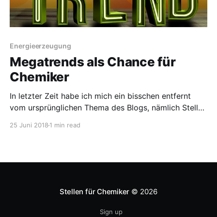
Energieerzeugung
Megatrends als Chance für
Chemiker
In letzter Zeit habe ich mich ein bisschen entfernt
vom ursprünglichen Thema des Blogs, nämlich Stellen
für Chemiker aufzuzeigen. Naja, nur ein bisschen, im
25 Juni 2018
1 min read
weiteren Sinne geht betreffen ja sowohl die Strafzölle
als auch die illegal emittierten FCKWs Chemiker und
deren Stellen. Daher soll es heute um Megatrends
gehen. Wie
Stellen für Chemiker
© 2026
Sign up