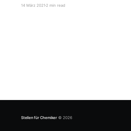
Arbeitsmarkt gehört auch das politische Umfeld,
14 März 2021
2 min read
das ja den Arbeitsmarkt über den globalen
Wettbewerb stark beeinflusst. Die chemische
Industrie muss sich überlegen, wo sie neue
Stellen für Chemiker
© 2026