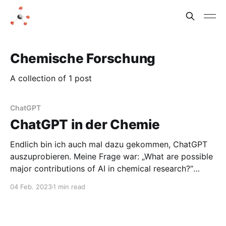
Chemische Forschung
A collection of 1 post
ChatGPT
ChatGPT in der Chemie
Endlich bin ich auch mal dazu gekommen, ChatGPT
auszuprobieren. Meine Frage war: „What are possible
major contributions of AI in chemical research?“
Folgende Antworten wurden geliefert: As a language
04 Feb. 2023
1 min read
model AI, I can see the following potential major
contributions of AI in chemical research: * Data
analysis and interpretation: AI can