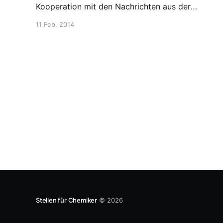
Kooperation mit den Nachrichten aus der
Chemie. Die Ausbildung mündet in einer
11 Feb. 2014
Festanstellung und richtet sich an Chemie-
Interessierte, die ihr Schreibtalent entdeckt
haben, bzw. die sich in diese Richtung
weiterentwickeln möchten, ohne in den
Journalismus zu gehen.
Stellen für Chemiker
© 2026