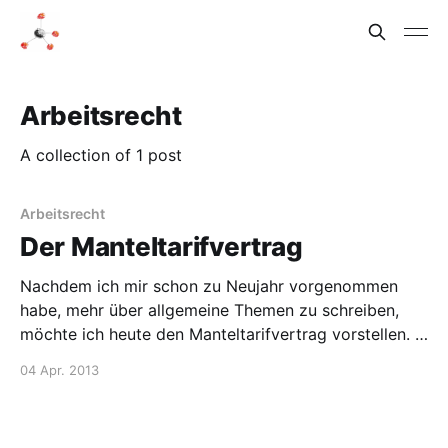
Arbeitsrecht
A collection of 1 post
Arbeitsrecht
Der Manteltarifvertrag
Nachdem ich mir schon zu Neujahr vorgenommen
habe, mehr über allgemeine Themen zu schreiben,
möchte ich heute den Manteltarifvertrag vorstellen.
Der Manteltarifvertrag ist selbstverständlich in
04 Apr. 2013
Wikipedia definiert und enthält längerfristige und
allgemeingültige Regelungen für eine Branche. Daher
wird er auch nicht alle zwei Jahre ausgehandelt,