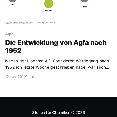
Agfa
Die Entwicklung von Agfa nach
1952
Neben der Hoechst AG, über deren Werdegang nach
1952 ich letzte Woche geschrieben habe, war auch
die Agfa eine Nachfolgefirma der IG Farben. Agfa seit
12 Juni 2017
1 min read
1952 Auch hier habe ich eine Zeitleiste erstellt, die
etwas übersichtlicher als im Fall Hoechst ist. Die
Vorlage kommt wieder von
http://keynotetemplate.com. Die
Stellen für Chemiker
© 2026