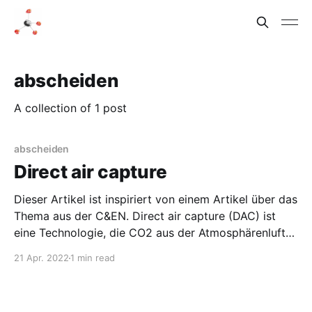
abscheiden
A collection of 1 post
abscheiden
Direct air capture
Dieser Artikel ist inspiriert von einem Artikel über das
Thema aus der C&EN. Direct air capture (DAC) ist
eine Technologie, die CO2 aus der Atmosphärenluft
abscheidet. Im Gegensatz zu carbon capture and
21 Apr. 2022
1 min read
storage (CCS) wird die Technologie nicht für höher
konzentrierte Gasgemische wie zum Beispiel an
Kohlekraftwerken eingesetzt.