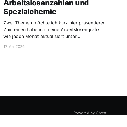
Arbeitslosenzahlen und
Spezialchemie
Zwei Themen möchte ich kurz hier präsentieren.
Zum einen habe ich meine Arbeitslosengrafik
wie jeden Monat aktualisiert unter
https://blog.stellen-fuer-
17 Mai 2026
chemiker.de/arbeitslose-chemiker/. Und die
Zahlen steigen wie zu erwarten weiter an. Mehr
Experten und insgesamt mehr Personen sind
arbeitssuchend. Dann möchte ich aber noch
den Blick auf etwas positivere
Powered by Ghost