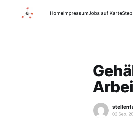
Home
Impressum
Jobs auf Karte
Step
Gehäl
Arbei
stellen
02 Sep. 2