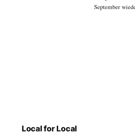
September wiede
Local for Local