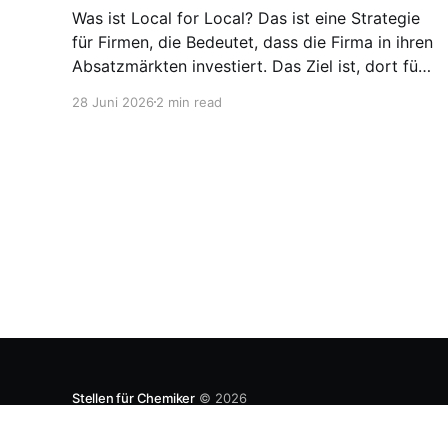
Was ist Local for Local? Das ist eine Strategie
für Firmen, die Bedeutet, dass die Firma in ihren
Absatzmärkten investiert. Das Ziel ist, dort für
den lokalen Markt zu produzieren, aber auch zu
28 Juni 2026
2 min read
entwickeln. Diese Strategie ist von Toyota
bekannt, das gezwungenermaßen früh in den
USA Fertigungswerke aufbauen musste. 1981
Stellen für Chemiker
© 2026