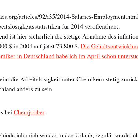
.acs.org/articles/92/i35/2014-Salaries-Employment.htm
itslosigkeitsstatistiken für 2014 veröffentlicht.
end ist hier sicherlich die stetige Abnahme des inflatio
00 $ in 2004 auf jetzt 73.800 $.
Die Gehaltsentwicklung
emiker in Deutschland habe ich im April schon untersu
eint die Arbeitslosigkeit unter Chemikern stetig zurüc
chland anders zu sein.
es bei
Chemjobber
.
chiede ich mich wieder in den Urlaub, regulär werde ic