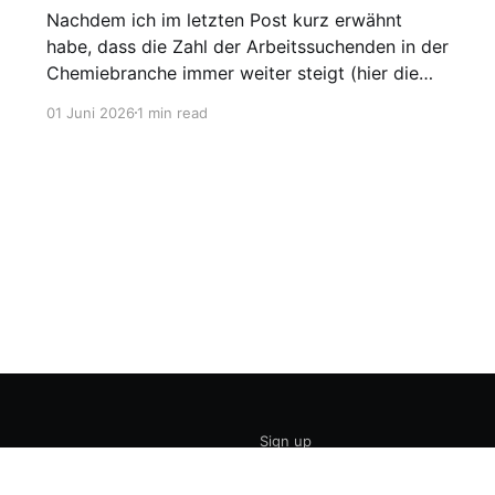
Nachdem ich im letzten Post kurz erwähnt
habe, dass die Zahl der Arbeitssuchenden in der
Chemiebranche immer weiter steigt (hier die
Grafik dazu), möchte ich heute einen Blick auf
01 Juni 2026
1 min read
den gesamten Arbeitsmarkt werfen. Laut
Agentur für Arbeit lag die Arbeitslosigkeit im
Mai bei 2,95 Millionen, was einer Quote von
Sign up