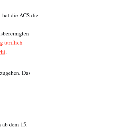
l hat die ACS die
nsbereinigten
 tariflich
cht
.
kzugehen. Das
h ab dem 15.