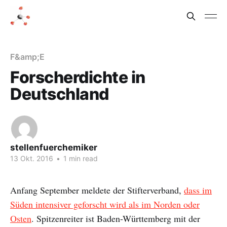
F&amp;E
Forscherdichte in
Deutschland
stellenfuerchemiker
13 Okt. 2016
•
1 min read
Anfang September meldete der Stifterverband,
dass im
Süden intensiver geforscht wird als im Norden oder
Osten
. Spitzenreiter ist Baden-Württemberg mit der