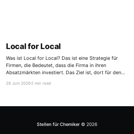
Local for Local
Was ist Local for Local? Das ist eine Strategie für
Firmen, die Bedeutet, dass die Firma in ihren
Absatzmärkten investiert. Das Ziel ist, dort für den
lokalen Markt zu produzieren, aber auch zu
28 Juni 2026
2 min read
entwickeln. Diese Strategie ist von Toyota bekannt,
das gezwungenermaßen früh in den USA
Fertigungswerke aufbauen musste. 1981
Stellen für Chemiker
© 2026