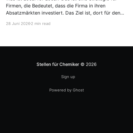
Firmen, die Bedeutet, dass die Firma in ihren
Absatzmärkten investiert. Das Ziel ist, dort für den
lokalen Markt zu produzieren, aber auch zu
28 Juni 2026
2 min read
entwickeln. Diese Strategie ist von Toyota bekannt,
das gezwungenermaßen früh in den USA
Fertigungswerke aufbauen musste. 1981
Stellen für Chemiker
© 2026
Sign up
Powered by Ghost