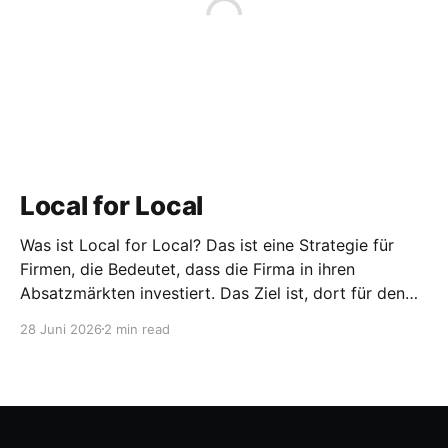
Local for Local
Was ist Local for Local? Das ist eine Strategie für
Firmen, die Bedeutet, dass die Firma in ihren
Absatzmärkten investiert. Das Ziel ist, dort für den
lokalen Markt zu produzieren, aber auch zu
28 Juni 2026
2 min read
entwickeln. Diese Strategie ist von Toyota bekannt,
das gezwungenermaßen früh in den USA
Fertigungswerke aufbauen musste. 1981